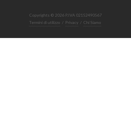
Copyrights © 2026 P.IVA 02152490567
Termini di utilizzo
/
Privacy
/
Chi Siamo