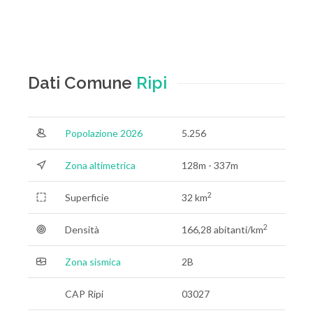
Dati Comune
Ripi
Popolazione 2026
5.256
Zona altimetrica
128m - 337m
2
Superficie
32 km
2
Densità
166,28 abitanti/km
Zona sismica
2B
CAP Ripi
03027