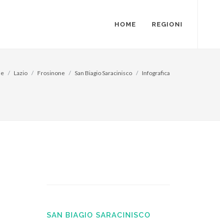
HOME
REGIONI
e
Lazio
Frosinone
San Biagio Saracinisco
Infografica
SAN BIAGIO SARACINISCO