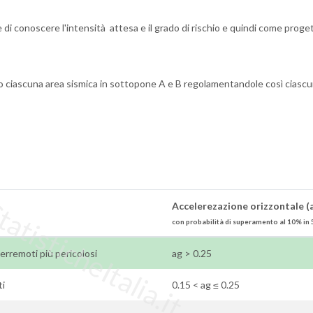
di conoscere l'intensità attesa e il grado di rischio e quindi come proge
o ciascuna area sismica in sottopone A e B regolamentandole così ciascu
tisticheItalia.it
Accelerezazione orizzontale (
con probabilità di superamento al 10% in 
i terremoti più pericolosi
ag > 0.25
ti
0.15 < ag ≤ 0.25