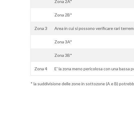
Zona 2A*
Zona 2B*
Zona 3
Area in cui si possono verificare rari terremo
Zona 3A*
Zona 3B*
Zona 4
E' la zona meno pericolosa con una bassa pos
* la suddivisione delle zone in sottozone (A e B) potrebbe