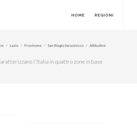
HOME
REGIONI
me
Lazio
Frosinone
San Biagio Saracinisco
Altitudine
caratterizzano l'Italia in quattro zone in base