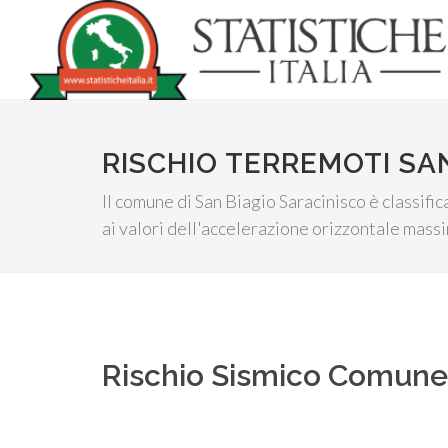
RISCHIO TERREMOTI SA
Il comune di San Biagio Saracinisco è classifica
ai valori dell'accelerazione orizzontale massim
Rischio Sismico Comun