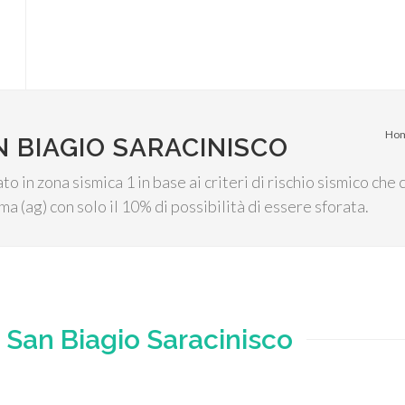
Ho
N BIAGIO SARACINISCO
to in zona sismica 1 in base ai criteri di rischio sismico che 
a (ag) con solo il 10% di possibilità di essere sforata.
e
San Biagio Saracinisco