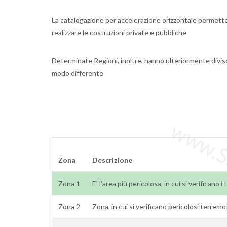
La catalogazione per accelerazione orizzontale permette 
realizzare le costruzioni private e pubbliche
Determinate Regioni, inoltre, hanno ulteriormente divis
modo differente
www.Sta
Zona
Descrizione
Zona 1
E' l'area più pericolosa, in cui si verificano 
Zona 2
Zona, in cui si verificano pericolosi terremo