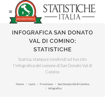
INFOGRAFICA SAN DONATO
VAL DI COMINO:
STATISTICHE
Scarica, stampa e condividi sul tuo sito
l'infografica del comune di San Donato Val di
Comino
Home
Lazio
Frosinone
San Donato Val di Comino
Infografica