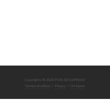
Copyrights © 2026 P.IVA 02152490567
Termini di utilizzo
/
Privacy
/
Chi Siamo