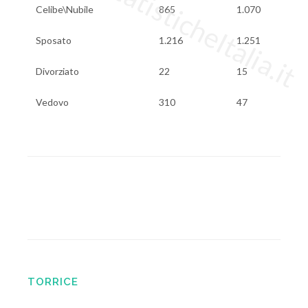
www.StatisticheItalia.it
Celibe\Nubile
865
1.070
Sposato
1.216
1.251
Divorziato
22
15
Vedovo
310
47
TORRICE