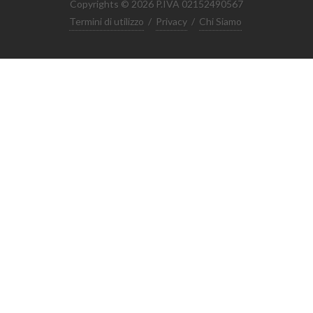
Copyrights © 2026 P.IVA 02152490567
Termini di utilizzo
/
Privacy
/
Chi Siamo