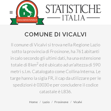
COMUNE DI VICALVI
Il comune di Vicalvi si trova nella Regione Lazio
sotto la provincia di Frosinone, ha 761 abitanti
in calo secondo gli ultimi dati, ha una estensione
2
totale di 8 km
ed è ubicato ad un'altezza di 590
metri s.l.m. Catalogato come Collina Interna. Le
targe hanno la sigla FR, il cap da utilizzare per le
spedizioni è 03030 e per concludere il codice
catastale è L836.
Home
Lazio
Frosinone
Vicalvi