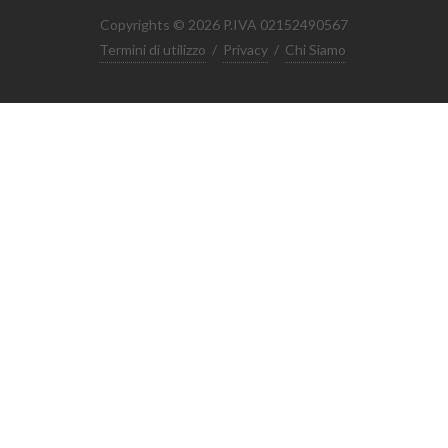
Copyrights © 2026 P.IVA 02152490567
Termini di utilizzo
/
Privacy
/
Chi Siamo