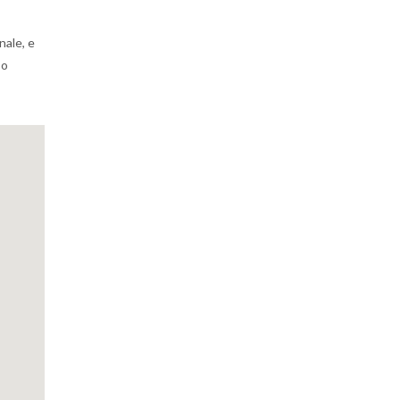
nale, e
 o