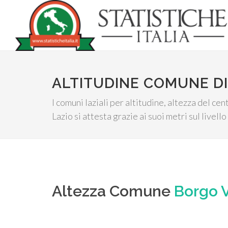
ALTITUDINE COMUNE D
I comuni laziali per altitudine, altezza del c
Lazio si attesta grazie ai suoi metri sul livell
Altezza Comune
Borgo V