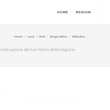
HOME
REGIONI
Home
Lazio
Rieti
Borgo Velino
Altitudine
re elevazione del territorio della regione