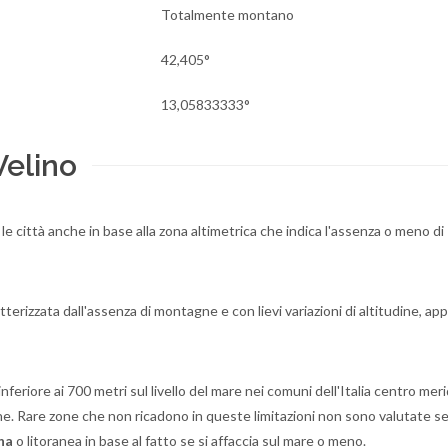
Totalmente montano
42,405°
13,05833333°
Velino
 le città anche in base alla zona altimetrica che indica l'assenza o meno di
tterizzata dall'assenza di montagne e con lievi variazioni di altitudine, a
feriore ai 700 metri sul livello del mare nei comuni dell'Italia centro mer
one. Rare zone che non ricadono in queste limitazioni non sono valutate se
na
o litoranea in base al fatto se si affaccia sul mare o meno.