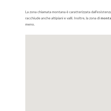
La zona chiamata montana è caratterizzata dall'esistenza 
racchiude anche altipiani e valli. Inoltre, la zona di
mont
meno.