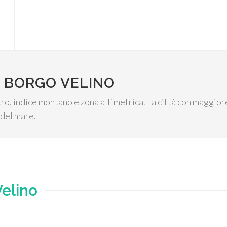
I BORGO VELINO
entro, indice montano e zona altimetrica. La città con maggio
o del mare.
elino