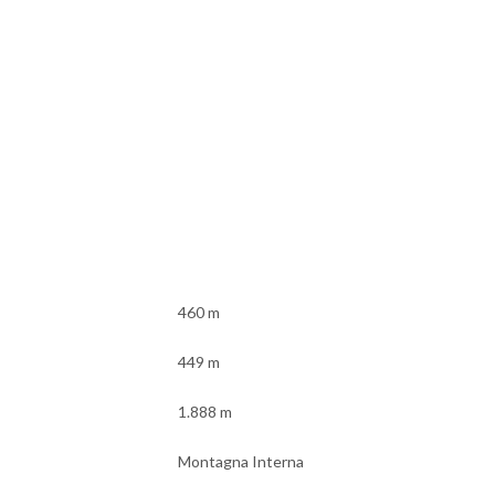
460 m
449 m
1.888 m
Montagna Interna