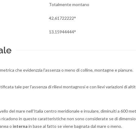
Totalmente montano
42,61722222°
13,15944444°
ale
altimetrica che evidenzzia l'assenza o meno di colline, montagne e pianure.
ficata tale per l'assenza di rilievi montagnosi e con lievi variazioni di alti
vello del mare nell'Italia centro meridionale e insulare, diminuiti a 600 met
on ricadono in queste caratteristiche non sono considerate se di dimensi
oranea o
interna
in base al fatto se viene bagnata dal mare o meno.