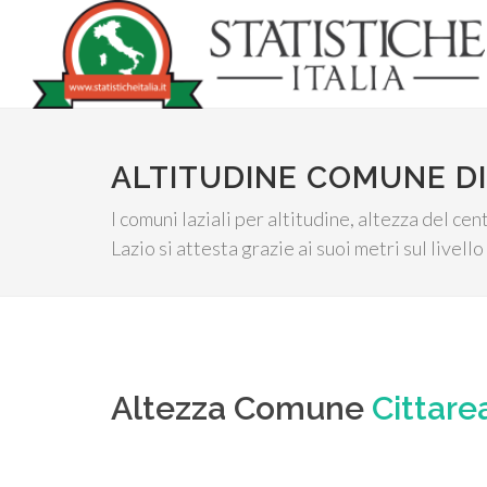
ALTITUDINE COMUNE DI
I comuni laziali per altitudine, altezza del c
Lazio si attesta grazie ai suoi metri sul livell
Altezza Comune
Cittare