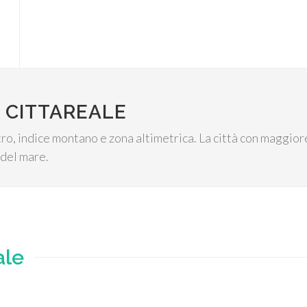
 CITTAREALE
entro, indice montano e zona altimetrica. La città con maggio
o del mare.
ale