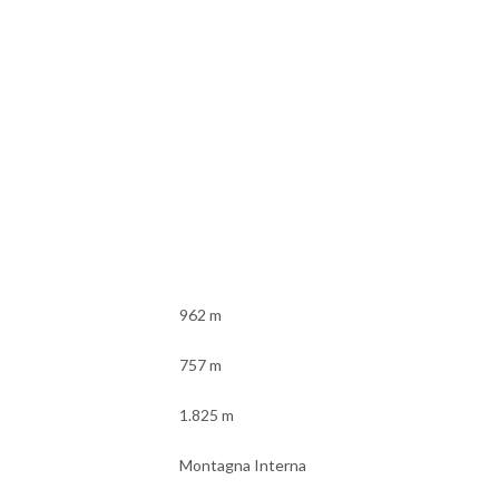
962 m
757 m
1.825 m
Montagna Interna