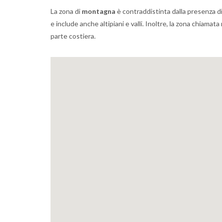
La zona di
montagna
è contraddistinta dalla presenza di
e include anche altipiani e valli. Inoltre, la zona chiama
parte costiera.