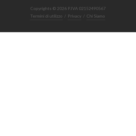
Copyrights © 2026 P.IVA 02152490567
Termini di utilizzo
/
Privacy
/
Chi Siamo