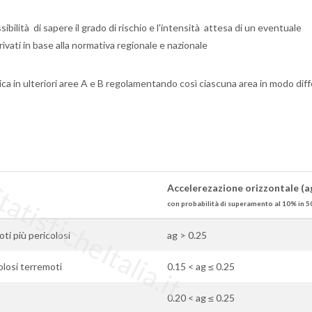
ibilità di sapere il grado di rischio e l'intensità attesa di un eventuale
rivati in base alla normativa regionale e nazionale
ica in ulteriori aree A e B regolamentando così ciascuna area in modo dif
tisticheItalia.it
Accelerezazione orizzontale (a
con probabilità di superamento al 10% in 5
moti più pericolosi
ag > 0.25
olosi terremoti
0.15 < ag ≤ 0.25
0.20 < ag ≤ 0.25