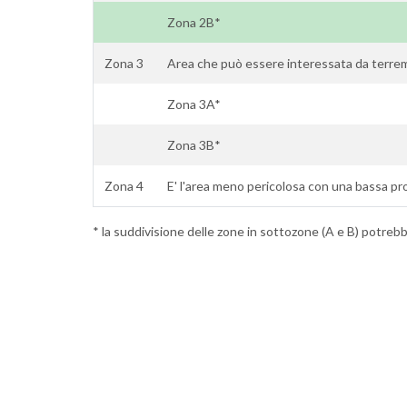
Zona 2B*
Zona 3
Area che può essere interessata da terremo
Zona 3A*
Zona 3B*
Zona 4
E' l'area meno pericolosa con una bassa pro
* la suddivisione delle zone in sottozone (A e B) potrebbe