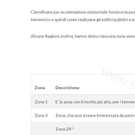
Classificare per accelerazione orizzontale fornisce la poss
terremoto e quindi come realizzare gli edifici pubblici e p
Alcune Regioni, inoltre, hanno diviso ciascuna zona sism
www.Sta
Zona
Descrizione
Zona 1
E' la zona con il rischio più alto, per i terre
Zona 2
Zona, che può essere interessata da peric
Zona 2A*