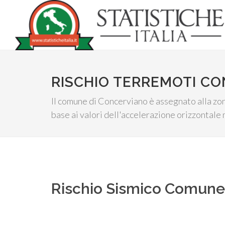
RISCHIO TERREMOTI C
Il comune di Concerviano è assegnato alla zona
base ai valori dell'accelerazione orizzontale
Rischio Sismico Comun