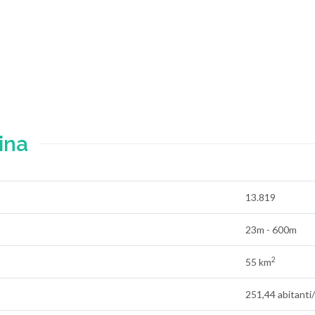
ina
13.819
23m - 600m
2
55 km
251,44 abitanti