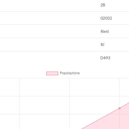
2B
02032
Rieti
RI
D493