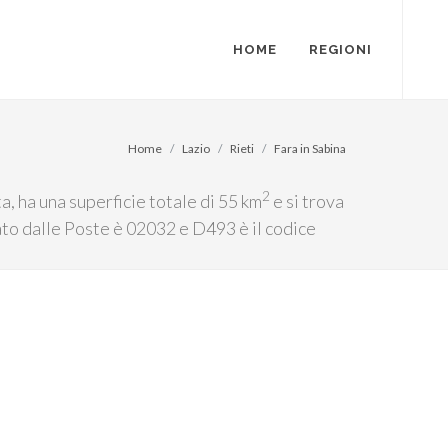
HOME
REGIONI
Home
Lazio
Rieti
Fara in Sabina
2
a, ha una superficie totale di 55 km
e si trova
nato dalle Poste è 02032 e D493 è il codice