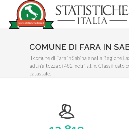
COMUNE DI FARA IN SA
Il comune di Fara in Sabina è nella Regione Laz
ad un'altezza di 482 metri s.l.m. Classificato 
catastale.