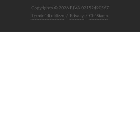
Copyrights © 2026 P.IVA 02152490567
Termini di utilizzo
/
Privacy
/
Chi Siamo