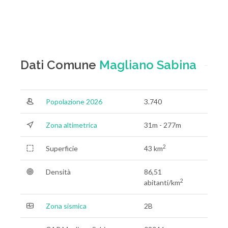
Dati Comune
Magliano Sabina
Popolazione 2026
3.740
Zona altimetrica
31m - 277m
2
Superficie
43 km
Densità
86,51
2
abitanti/km
Zona sismica
2B