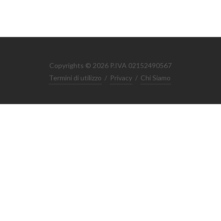
Copyrights © 2026 P.IVA 02152490567
Termini di utilizzo
/
Privacy
/
Chi Siamo