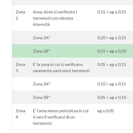
Zona
Area, dove si verificato i
0.15 < ag ≤ 0.25
2
terremoti con elevata
intensità
Zona 2A*
0.20 < ag ≤ 0.25
Zona 2B*
0.15 < ag ≤ 0.20
Zona
E' la zona in cui si verificano
0.05 < ag ≤ 0.15
3
raramente pericolosi terremoti
Zona 3A*
0.10 < ag ≤ 0.15
Zona 3B*
0.05 < ag ≤ 0.10
Zona
E' l'area meno pericolosa in cui
ag ≤ 0.05
4
è raro il verificarsi di un
terremoto