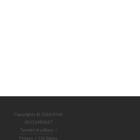
Copyrights © 2026 P.IVA
02152490567
Termini di utilizzo
/
Privacy
/
Chi Siamo