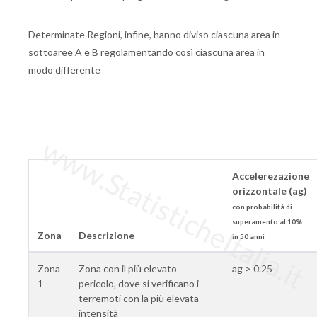
Determinate Regioni, infine, hanno diviso ciascuna area in
sottoaree A e B regolamentando così ciascuna area in
modo differente
www.StatisticheItalia.it
Accelerezazione
orizzontale (ag)
con probabilità di
superamento al 10%
Zona
Descrizione
in 50 anni
Zona
Zona con il più elevato
ag > 0.25
1
pericolo, dove si verificano i
terremoti con la più elevata
intensità