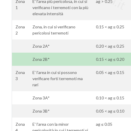
Zona
E' l'area più pericolosa, in cui si
ag > 0.25
1
verificano i terremoti con la più
elevata intensità
Zona
Zona, in cui si verificano
0.15 < ag ≤ 0.25
2
pericolosi terremoti
Zona 2A*
0.20 < ag ≤ 0.25
Zona 2B*
0.15 < ag ≤ 0.20
Zona
E' l'area in cui si possono
0.05 < ag ≤ 0.15
3
verificare forti terremoti ma
rari
Zona 3A*
0.10 < ag ≤ 0.15
Zona 3B*
0.05 < ag ≤ 0.10
Zona
E' l'area con la minor
ag ≤ 0.05
4
pericolosità in cui i terremoti si