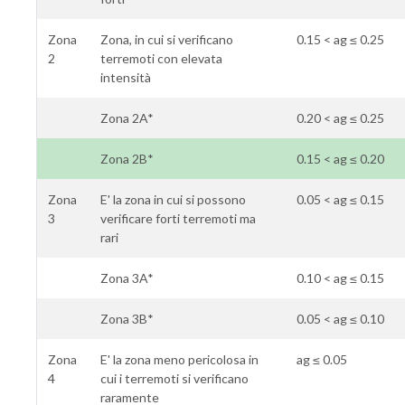
Zona
Zona, in cui si verificano
0.15 < ag ≤ 0.25
2
terremoti con elevata
intensità
Zona 2A*
0.20 < ag ≤ 0.25
Zona 2B*
0.15 < ag ≤ 0.20
Zona
E' la zona in cui si possono
0.05 < ag ≤ 0.15
3
verificare forti terremoti ma
rari
Zona 3A*
0.10 < ag ≤ 0.15
Zona 3B*
0.05 < ag ≤ 0.10
Zona
E' la zona meno pericolosa in
ag ≤ 0.05
4
cui i terremoti si verificano
raramente