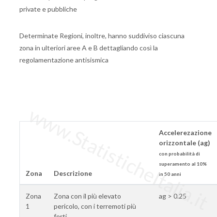
private e pubbliche
Determinate Regioni, inoltre, hanno suddiviso ciascuna
zona in ulteriori aree A e B dettagliando così la
regolamentazione antisismica
www.StatisticheItalia.it
Accelerezazione
orizzontale (ag)
con probabilità di
superamento al 10%
Zona
Descrizione
in 50 anni
Zona
Zona con il più elevato
ag > 0.25
1
pericolo, con i terremoti più
forti