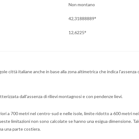
Non montano
42,31888889°
12,6225°
ngole città italiane anche in base alla zona altimetrica che indica l'assenz
tterizzata dall'assenza di rilievi montagnosi e con pendenze lievi.
i a 700 metri nel centro-sud e nelle isole, limite ridotto a 600 metri ne
 queste limitazioni non sono calcolate se hanno una esigua dimensione. Ta
 ha una parte costiera.