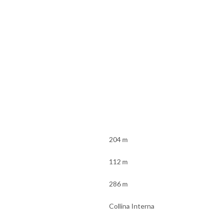
204 m
112 m
286 m
Collina Interna