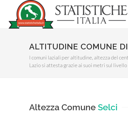
ALTITUDINE COMUNE DI
I comuni laziali per altitudine, altezza del c
Lazio si attesta grazie ai suoi metri sul livell
Altezza Comune
Selci