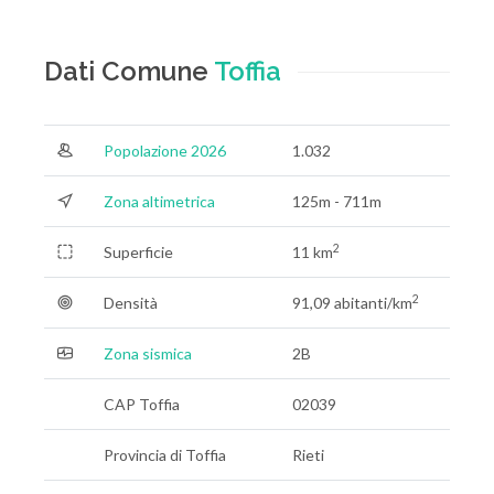
Dati Comune
Toffia
Popolazione 2026
1.032
Zona altimetrica
125m - 711m
2
Superficie
11 km
2
Densità
91,09 abitanti/km
Zona sismica
2B
CAP Toffia
02039
Provincia di Toffia
Rieti