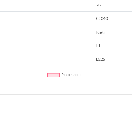
2B
02040
Rieti
RI
L525