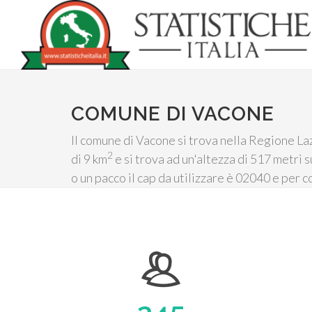
COMUNE DI VACONE
Il comune di Vacone si trova nella Regione Lazi
2
di 9 km
e si trova ad un'altezza di 517 metri s
o un pacco il cap da utilizzare è 02040 e per 