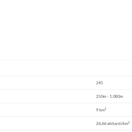
245
250m - 1.080m
2
9 km
2
26,66 abitanti/km