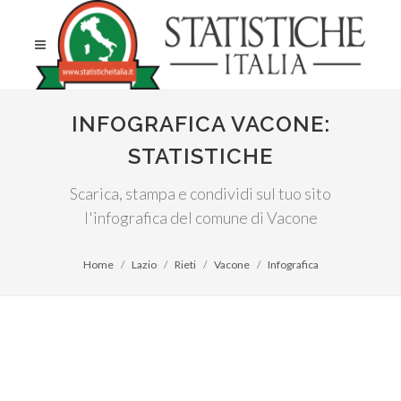
INFOGRAFICA VACONE:
STATISTICHE
Scarica, stampa e condividi sul tuo sito
l'infografica del comune di Vacone
Home
Lazio
Rieti
Vacone
Infografica