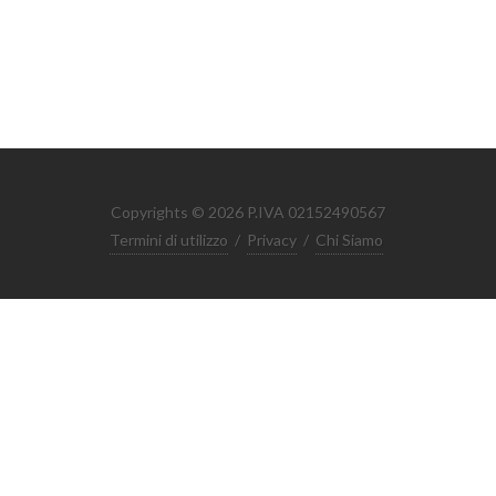
Copyrights © 2026 P.IVA 02152490567
Termini di utilizzo
/
Privacy
/
Chi Siamo