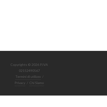
Copyrights © 2026 P.IVA
02152490567
Termini di utilizzo
/
Privacy
/
Chi Siamo