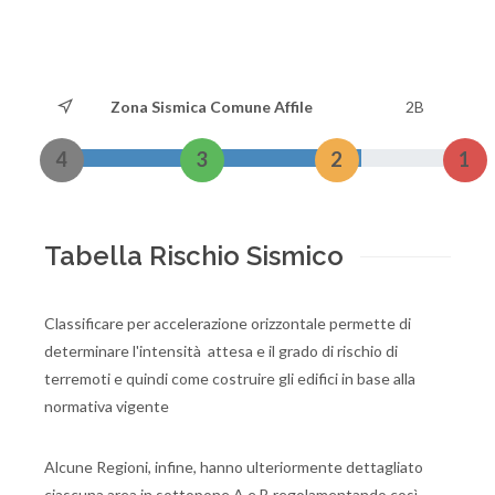
Zona Sismica Comune Affile
2B
4
3
2
1
Tabella Rischio Sismico
Classificare per accelerazione orizzontale permette di
determinare l'intensità attesa e il grado di rischio di
terremoti e quindi come costruire gli edifici in base alla
normativa vigente
Alcune Regioni, infine, hanno ulteriormente dettagliato
ciascuna area in sottopone A e B regolamentando così