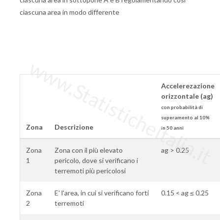
ciascuna area in modo differente
www.StatisticheItalia.it
Accelerezazione
orizzontale (ag)
con probabilità di
superamento al 10%
Zona
Descrizione
in 50 anni
Zona
Zona con il più elevato
ag > 0.25
1
pericolo, dove si verificano i
terremoti più pericolosi
Zona
E' l'area, in cui si verificano forti
0.15 < ag ≤ 0.25
2
terremoti