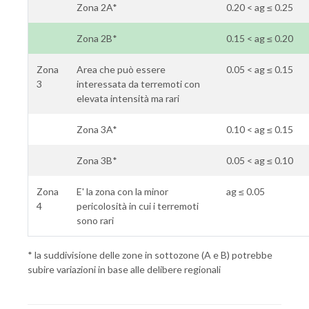
Zona 2A*
0.20 < ag ≤ 0.25
Zona 2B*
0.15 < ag ≤ 0.20
Zona
Area che può essere
0.05 < ag ≤ 0.15
3
interessata da terremoti con
elevata intensità ma rari
Zona 3A*
0.10 < ag ≤ 0.15
Zona 3B*
0.05 < ag ≤ 0.10
Zona
E' la zona con la minor
ag ≤ 0.05
4
pericolosità in cui i terremoti
sono rari
* la suddivisione delle zone in sottozone (A e B) potrebbe
subire variazioni in base alle delibere regionali