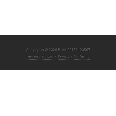
Copyrights © 2026 P.IVA 02152490567
Termini di utilizzo
/
Privacy
/
Chi Siamo