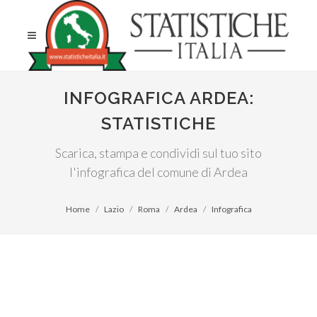
INFOGRAFICA ARDEA:
STATISTICHE
Scarica, stampa e condividi sul tuo sito
l'infografica del comune di Ardea
Home
Lazio
Roma
Ardea
Infografica