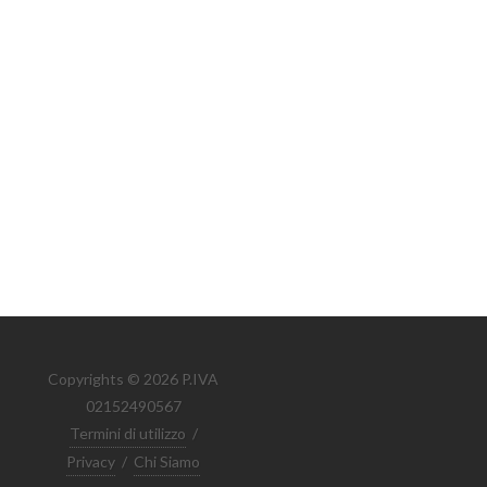
Copyrights © 2026 P.IVA
02152490567
Termini di utilizzo
/
Privacy
/
Chi Siamo