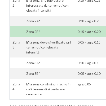
Zona
E' la zona, che può essere
0.15 < ag ≤ 0.25
2
interessata da terremoti con
elevata intensità
Zona 2A*
0.20 < ag ≤ 0.25
Zona 2B*
0.15 < ag ≤ 0.20
Zona
E' la zona dove si verificato rari
0.05 < ag ≤ 0.15
3
terremoti con elevata
intensità
Zona 3A*
0.10 < ag ≤ 0.15
Zona 3B*
0.05 < ag ≤ 0.10
Zona
E' la zona con il minor rischio in
ag ≤ 0.05
4
cui i terremoti si verificano
raramente
* la suddivisione delle zone in sottozone (A e B) potrebbe