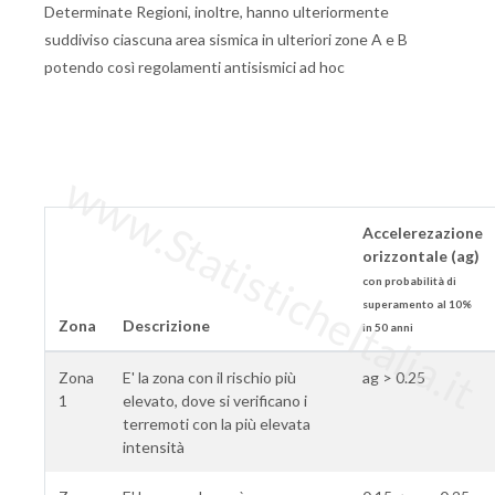
Determinate Regioni, inoltre, hanno ulteriormente
suddiviso ciascuna area sismica in ulteriori zone A e B
potendo così regolamenti antisismici ad hoc
www.StatisticheItalia.it
Accelerezazione
orizzontale (ag)
con probabilità di
superamento al 10%
Zona
Descrizione
in 50 anni
Zona
E' la zona con il rischio più
ag > 0.25
1
elevato, dove si verificano i
terremoti con la più elevata
intensità