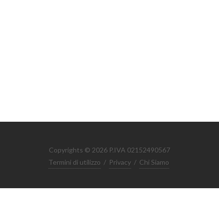
Copyrights © 2026 P.IVA 02152490567
Termini di utilizzo
/
Privacy
/
Chi Siamo