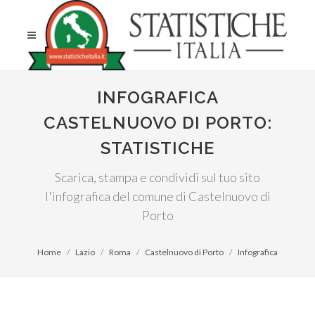
INFOGRAFICA
CASTELNUOVO DI PORTO:
STATISTICHE
Scarica, stampa e condividi sul tuo sito
l'infografica del comune di Castelnuovo di
Porto
Home
Lazio
Roma
Castelnuovo di Porto
Infografica