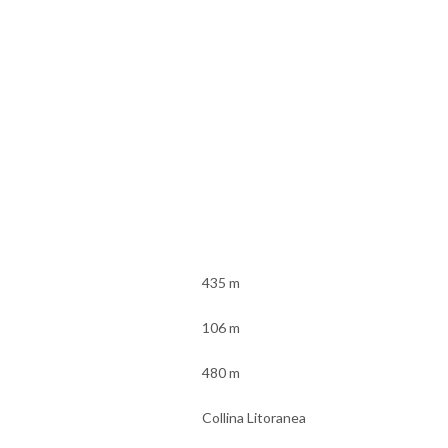
435 m
106 m
480 m
Collina Litoranea