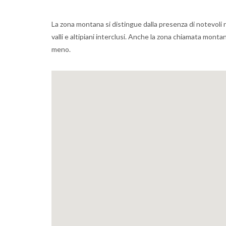
La zona montana si distingue dalla presenza di notevoli r
valli e altipiani interclusi. Anche la zona chiamata monta
meno.