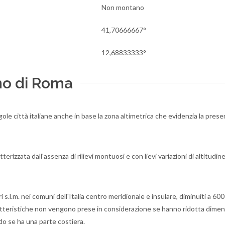
Non montano
41,70666667°
12,68833333°
no di Roma
ngole città italiane anche in base la zona altimetrica che evidenzia la prese
erizzata dall'assenza di rilievi montuosi e con lievi variazioni di altitudine
l.m. nei comuni dell'Italia centro meridionale e insulare, diminuiti a 600
ratteristiche non vengono prese in considerazione se hanno ridotta dimen
o se ha una parte costiera.