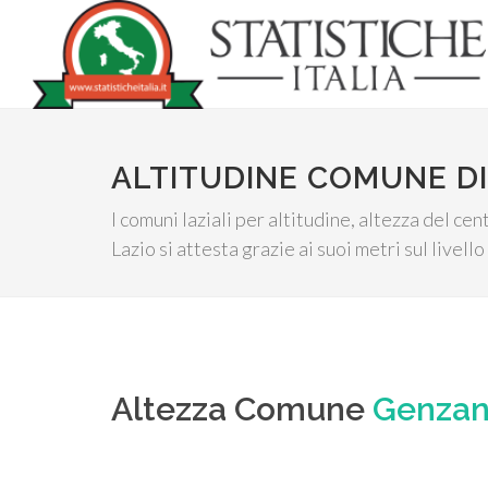
ALTITUDINE COMUNE D
I comuni laziali per altitudine, altezza del c
Lazio si attesta grazie ai suoi metri sul livell
Altezza Comune
Genzan