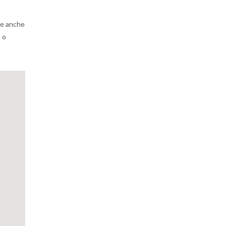
nde anche
 o