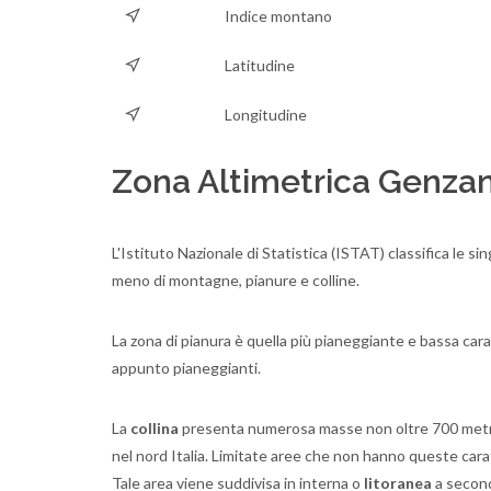
Indice montano
Latitudine
Longitudine
Zona Altimetrica Genza
L'Istituto Nazionale di Statistica (ISTAT) classifica le si
meno di montagne, pianure e colline.
La zona di pianura è quella più pianeggiante e bassa caratt
appunto pianeggianti.
La
collina
presenta numerosa masse non oltre 700 metri s.
nel nord Italia. Limitate aree che non hanno queste ca
Tale area viene suddivisa in interna o
litoranea
a second