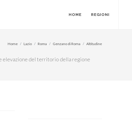
HOME
REGIONI
Home
Lazio
Roma
Genzano di Roma
Altitudine
re elevazione del territorio della regione