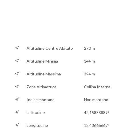
Altitudine Centro Abitato
270 m
Altitudine Minima
144 m
Altitudine Massima
394 m
Zona Altimetrica
Collina Interna
Indice montano
Non montano
Latitudine
42,15888889°
Longitudine
12,43666667°