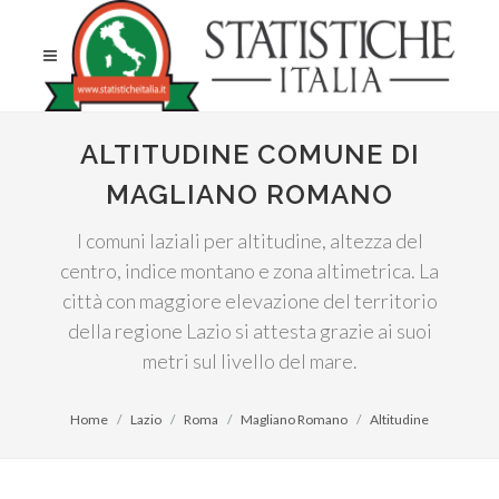
ALTITUDINE COMUNE DI
MAGLIANO ROMANO
I comuni laziali per altitudine, altezza del
centro, indice montano e zona altimetrica. La
città con maggiore elevazione del territorio
della regione Lazio si attesta grazie ai suoi
metri sul livello del mare.
Home
Lazio
Roma
Magliano Romano
Altitudine