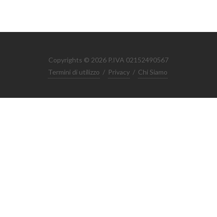
Copyrights © 2026 P.IVA 02152490567
Termini di utilizzo
/
Privacy
/
Chi Siamo