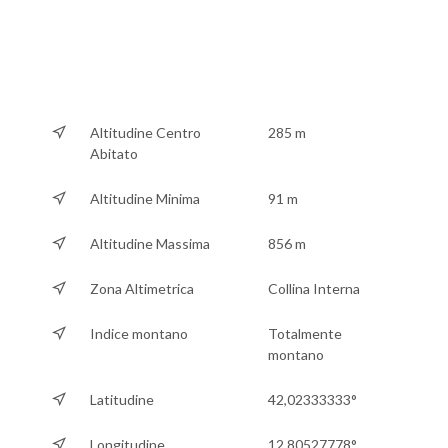
Altitudine Centro
285 m
Abitato
Altitudine Minima
91 m
Altitudine Massima
856 m
Zona Altimetrica
Collina Interna
Indice montano
Totalmente
montano
Latitudine
42,02333333°
Longitudine
12,80527778°