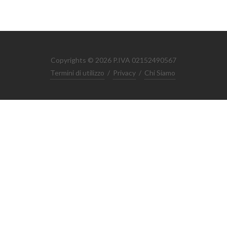
Copyrights © 2026 P.IVA 02152490567
Termini di utilizzo
/
Privacy
/
Chi Siamo