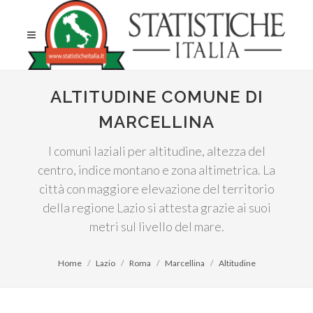
ALTITUDINE COMUNE DI
MARCELLINA
I comuni laziali per altitudine, altezza del
centro, indice montano e zona altimetrica. La
città con maggiore elevazione del territorio
della regione Lazio si attesta grazie ai suoi
metri sul livello del mare.
Home
Lazio
Roma
Marcellina
Altitudine