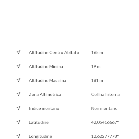
Altitudine Centro Abitato
165 m
Altitudine Minima
19 m
Altitudine Massima
181 m
Zona Altimetrica
Collina Interna
Indice montano
Non montano
Latitudine
42,05416667°
Longitudine
12,62277778°