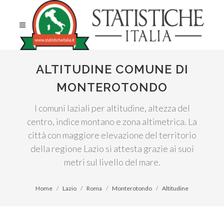
ALTITUDINE COMUNE DI
MONTEROTONDO
I comuni laziali per altitudine, altezza del
centro, indice montano e zona altimetrica. La
città con maggiore elevazione del territorio
della regione Lazio si attesta grazie ai suoi
metri sul livello del mare.
Home
Lazio
Roma
Monterotondo
Altitudine