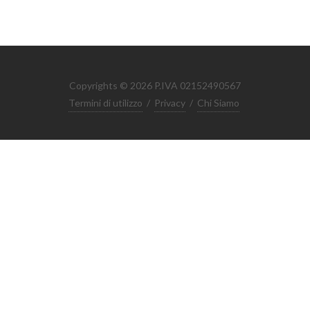
Copyrights © 2026 P.IVA 02152490567
Termini di utilizzo
/
Privacy
/
Chi Siamo