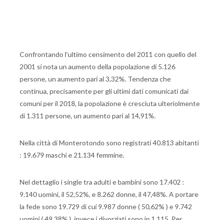
Confrontando l'ultimo censimento del 2011 con quello del
2001 si nota un aumento della popolazione di 5.126
persone, un aumento pari al 3,32%. Tendenza che
continua, precisamente per gli ultimi dati comunicati dai
comuni per il 2018, la popolazione è cresciuta ulteriolmente
di 1.311 persone, un aumento pari al 14,91%.
Nella città di Monterotondo sono registrati 40.813 abitanti
: 19.679 maschi e 21.134 femmine.
Nel dettaglio i single tra adulti e bambini sono 17.402 :
9.140 uomini, il 52,52%, e 8.262 donne, il 47,48%. A portare
la fede sono 19.729 di cui 9.987 donne ( 50,62% ) e 9.742
uomini ( 49,38% ), invece i divorziati sono in 1.115. Per