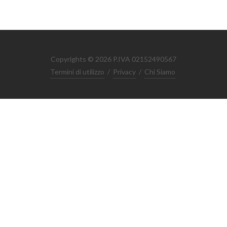
Copyrights © 2026 P.IVA 02152490567
Termini di utilizzo
/
Privacy
/
Chi Siamo