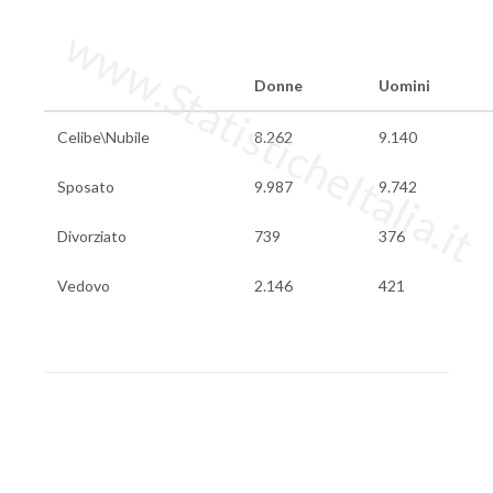
www.StatisticheItalia.it
Donne
Uomini
Celibe\Nubile
8.262
9.140
Sposato
9.987
9.742
Divorziato
739
376
Vedovo
2.146
421