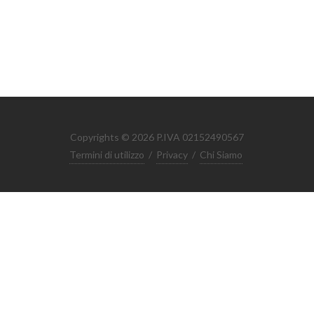
Copyrights © 2026 P.IVA 02152490567
Termini di utilizzo
/
Privacy
/
Chi Siamo