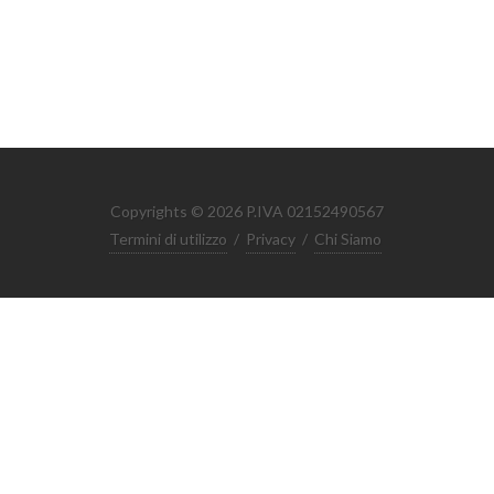
Copyrights © 2026 P.IVA 02152490567
Termini di utilizzo
/
Privacy
/
Chi Siamo