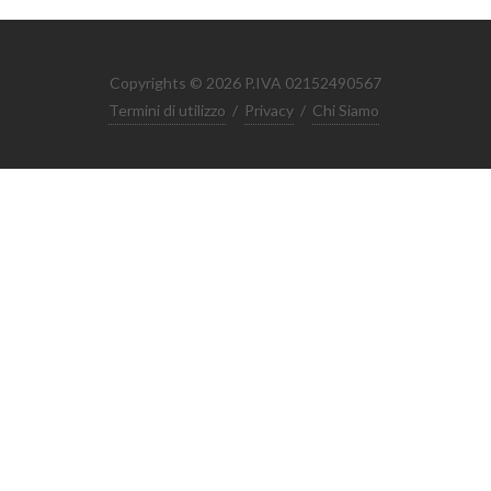
Copyrights © 2026 P.IVA 02152490567
Termini di utilizzo
/
Privacy
/
Chi Siamo