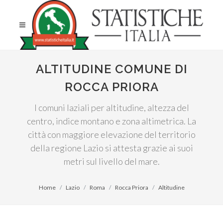
ALTITUDINE COMUNE DI
ROCCA PRIORA
I comuni laziali per altitudine, altezza del
centro, indice montano e zona altimetrica. La
città con maggiore elevazione del territorio
della regione Lazio si attesta grazie ai suoi
metri sul livello del mare.
Home
Lazio
Roma
Rocca Priora
Altitudine