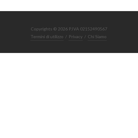
Copyrights © 2026 P.IVA 02152490567
Termini di utilizzo
/
Privacy
/
Chi Siamo