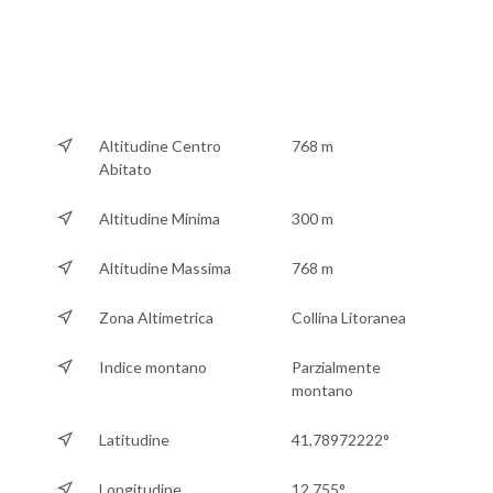
Altitudine Centro
768 m
Abitato
Altitudine Minima
300 m
Altitudine Massima
768 m
Zona Altimetrica
Collina Litoranea
Indice montano
Parzialmente
montano
Latitudine
41,78972222°
Longitudine
12,755°