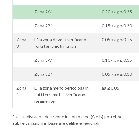
Zona 2A*
0.20 < ag ≤ 0.25
Zona 2B*
0.15 < ag ≤ 0.20
Zona
E' la zona dove si verificano
0.05 < ag ≤ 0.15
3
forti terremoti ma rari
Zona 3A*
0.10 < ag ≤ 0.15
Zona 3B*
0.05 < ag ≤ 0.10
Zona
E' la zona meno pericolosa in
ag ≤ 0.05
4
cui i terremoti si verificano
raramente
* la suddivisione delle zone in sottozone (A e B) potrebbe
subire variazioni in base alle delibere regionali