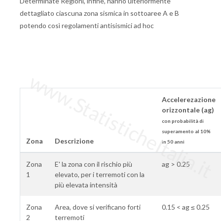
Determinate Regioni, infine, hanno ulteriormente
dettagliato ciascuna zona sismica in sottoaree A e B
potendo così regolamenti antisismici ad hoc
www.StatisticheItalia.it
Accelerezazione
orizzontale (ag)
con probabilità di
superamento al 10%
Zona
Descrizione
in 50 anni
Zona
E' la zona con il rischio più
ag > 0.25
1
elevato, per i terremoti con la
più elevata intensità
Zona
Area, dove si verificano forti
0.15 < ag ≤ 0.25
2
terremoti