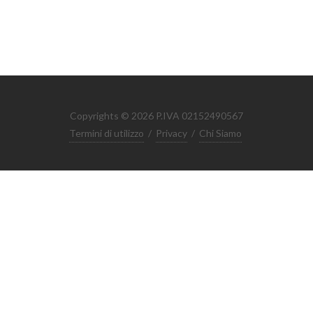
Copyrights © 2026 P.IVA 02152490567
Termini di utilizzo
/
Privacy
/
Chi Siamo