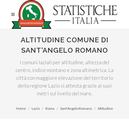
ALTITUDINE COMUNE DI
SANT'ANGELO ROMANO
I comuni laziali per altitudine, altezza del
centro, indice montano e zona altimetrica. La
città con maggiore elevazione del territorio
della regione Lazio si attesta grazie ai suoi
metri sul livello del mare.
Home
Lazio
Roma
Sant'Angelo Romano
Altitudine