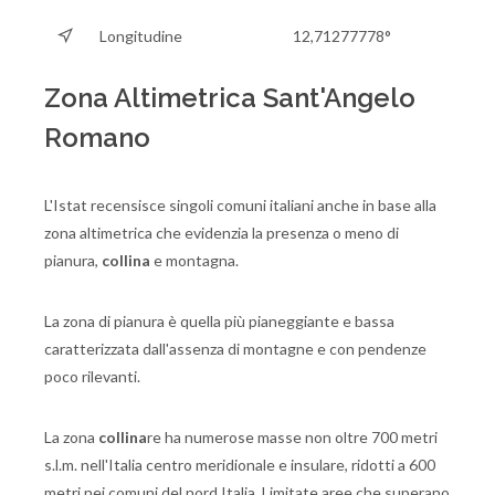
Longitudine
12,71277778°
Zona Altimetrica Sant'Angelo
Romano
L'Istat recensisce singoli comuni italiani anche in base alla
zona altimetrica che evidenzia la presenza o meno di
pianura,
collina
e montagna.
La zona di pianura è quella più pianeggiante e bassa
caratterizzata dall'assenza di montagne e con pendenze
poco rilevanti.
La zona
collina
re ha numerose masse non oltre 700 metri
s.l.m. nell'Italia centro meridionale e insulare, ridotti a 600
metri nei comuni del nord Italia. Limitate aree che superano