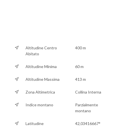
Altitudine Centro
400 m
Abitato
Altitudine Minima
60 m
Altitudine Massima
413 m
Zona Altimetrica
Collina Interna
Indice montano
Parzialmente
montano
Latitudine
42,03416667°