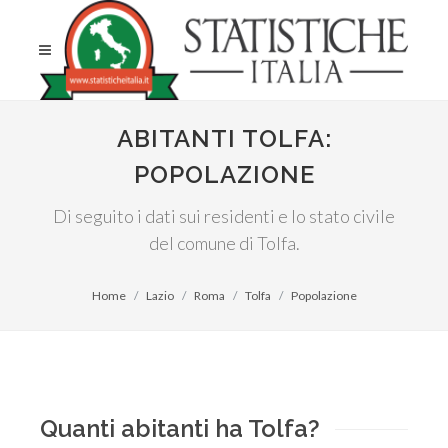
ABITANTI TOLFA:
POPOLAZIONE
Di seguito i dati sui residenti e lo stato civile
del comune di Tolfa.
Home
Lazio
Roma
Tolfa
Popolazione
Quanti abitanti ha Tolfa?