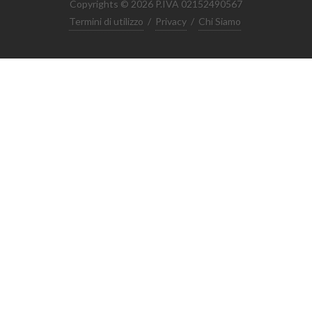
Copyrights © 2026 P.IVA 02152490567
Termini di utilizzo
/
Privacy
/
Chi Siamo