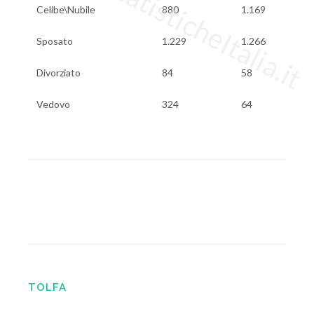
www.StatisticheItalia.it
Celibe\Nubile
880
1.169
Sposato
1.229
1.266
Divorziato
84
58
Vedovo
324
64
TOLFA