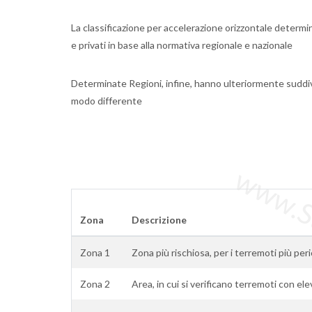
La classificazione per accelerazione orizzontale determina 
e privati in base alla normativa regionale e nazionale
Determinate Regioni, infine, hanno ulteriormente suddi
modo differente
www.Sta
Zona
Descrizione
Zona 1
Zona più rischiosa, per i terremoti più peri
Zona 2
Area, in cui si verificano terremoti con el