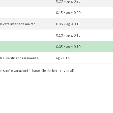
0.20 < ag ≤ 0.25
0.15 < ag ≤ 0.20
elevata intensità ma rari
0.05 < ag ≤ 0.15
0.10 < ag ≤ 0.15
0.05 < ag ≤ 0.10
oti si verificano raramente
ag ≤ 0.05
 subire variazioni in base alle delibere regionali