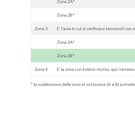
Zona 2A*
Zona 2B*
Zona 3
E' l'area in cui si verificano terremoti con 
Zona 3A*
Zona 3B*
Zona 4
E' la zona con il minor rischio, qui i terrem
* la suddivisione delle zone in sottozone (A e B) potrebbe