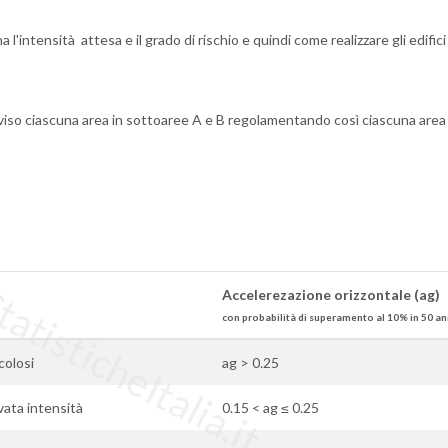
l'intensità attesa e il grado di rischio e quindi come realizzare gli edifici
viso ciascuna area in sottoaree A e B regolamentando così ciascuna area 
tisticheItalia.it
Accelerezazione orizzontale (ag)
con probabilità di superamento al 10% in 50 an
colosi
ag > 0.25
evata intensità
0.15 < ag ≤ 0.25