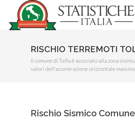
RISCHIO TERREMOTI TO
Il comune di Tolfa è associato alla zona sismi
valori dell'accelerazione orizzontale massima
Rischio Sismico Comun