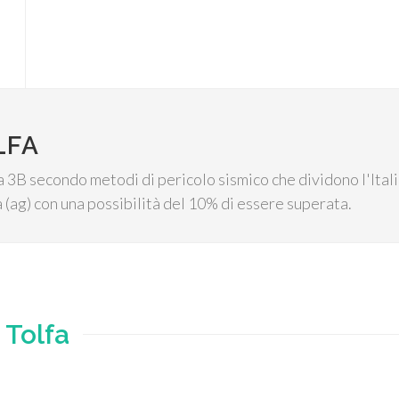
LFA
ca 3B secondo metodi di pericolo sismico che dividono l'Ital
 (ag) con una possibilità del 10% di essere superata.
e
Tolfa