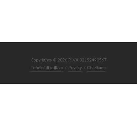
Copyrights © 2026 P.IVA 02152490567
Termini di utilizzo
/
Privacy
/
Chi Siamo