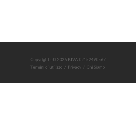
Copyrights © 2026 P.IVA 02152490567
Termini di utilizzo
/
Privacy
/
Chi Siamo