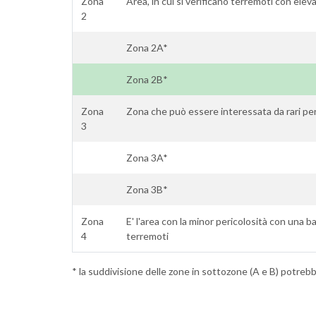
Zona
Area, in cui si verificano terremoti con elev
2
Zona 2A*
Zona 2B*
Zona
Zona che può essere interessata da rari per
3
Zona 3A*
Zona 3B*
Zona
E' l'area con la minor pericolosità con una ba
4
terremoti
* la suddivisione delle zone in sottozone (A e B) potrebbe