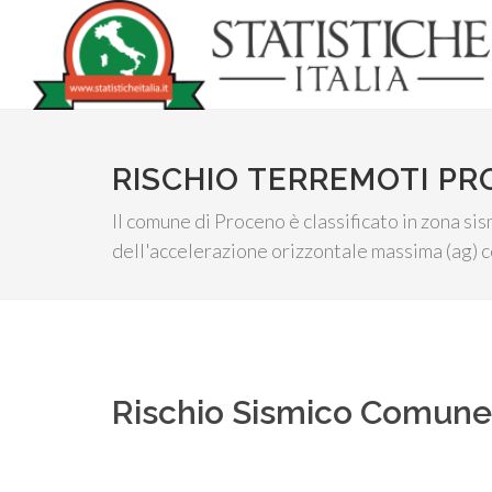
RISCHIO TERREMOTI P
Il comune di Proceno è classificato in zona sis
dell'accelerazione orizzontale massima (ag) c
Rischio Sismico Comun