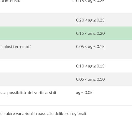
ata intensità
0.15 < ag ≤ 0.25
0.20 < ag ≤ 0.25
0.15 < ag ≤ 0.20
icolosi terremoti
0.05 < ag ≤ 0.15
0.10 < ag ≤ 0.15
0.05 < ag ≤ 0.10
ssa possibilità del verificarsi di
ag ≤ 0.05
 subire variazioni in base alle delibere regionali