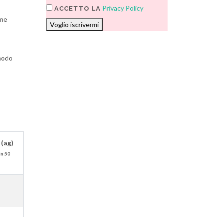
Privacy Policy
ACCETTO LA
ome
Voglio iscrivermi
 modo
 (ag)
in 50