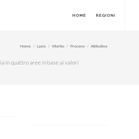
HOME
REGIONI
Home
Lazio
Viterbo
Proceno
Altitudine
ia in quattro aree in base ai valori