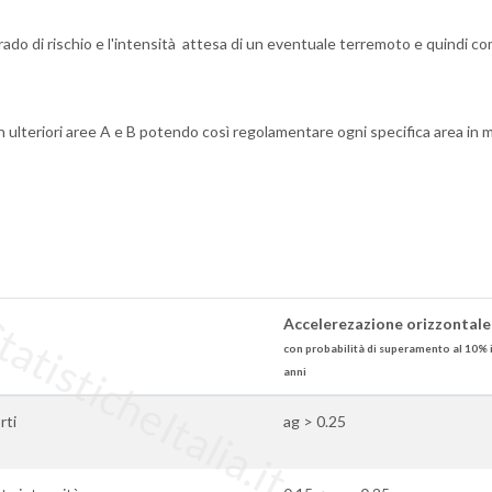
rado di rischio e l'intensità attesa di un eventuale terremoto e quindi c
n ulteriori aree A e B potendo così regolamentare ogni specifica area in
tisticheItalia.it
Accelerezazione orizzontale
con probabilità di superamento al 10% 
anni
rti
ag > 0.25