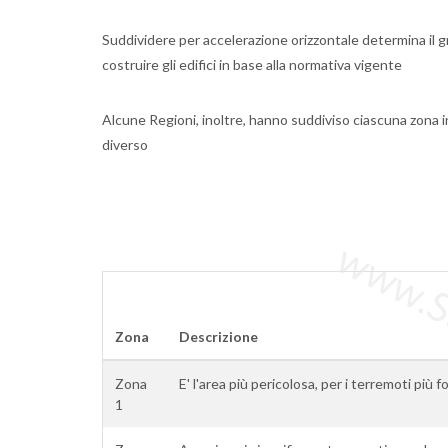
Suddividere per accelerazione orizzontale determina il g
costruire gli edifici in base alla normativa vigente
Alcune Regioni, inoltre, hanno suddiviso ciascuna zona i
diverso
www.Sta
Zona
Descrizione
Zona
E' l'area più pericolosa, per i terremoti più fo
1