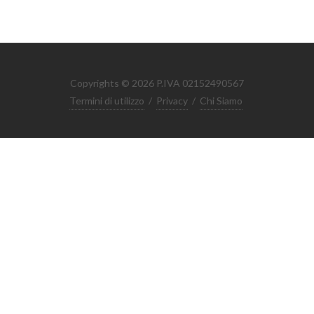
Copyrights © 2026 P.IVA 02152490567
Termini di utilizzo
/
Privacy
/
Chi Siamo