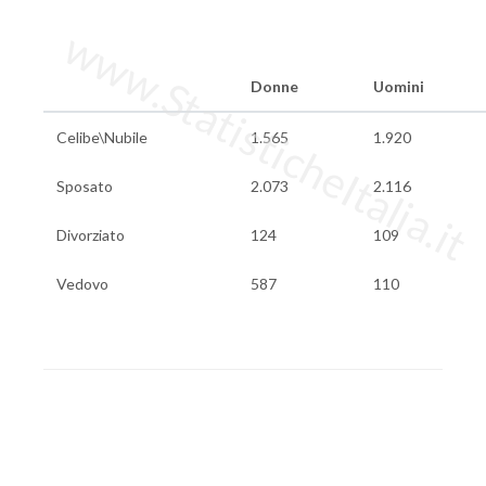
www.StatisticheItalia.it
Donne
Uomini
Celibe\Nubile
1.565
1.920
Sposato
2.073
2.116
Divorziato
124
109
Vedovo
587
110