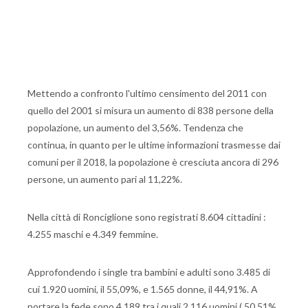
Mettendo a confronto l'ultimo censimento del 2011 con
quello del 2001 si misura un aumento di 838 persone della
popolazione, un aumento del 3,56%. Tendenza che
continua, in quanto per le ultime informazioni trasmesse dai
comuni per il 2018, la popolazione è cresciuta ancora di 296
persone, un aumento pari al 11,22%.
Nella città di Ronciglione sono registrati 8.604 cittadini :
4.255 maschi e 4.349 femmine.
Approfondendo i single tra bambini e adulti sono 3.485 di
cui 1.920 uomini, il 55,09%, e 1.565 donne, il 44,91%. A
portare la fede sono 4.189 tra i quali 2.116 uomini ( 50,51%