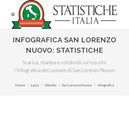
INFOGRAFICA SAN LORENZO
NUOVO: STATISTICHE
Scarica, stampa e condividi sul tuo sito
l'infografica del comune di San Lorenzo Nuovo
Home
Lazio
Viterbo
San Lorenzo Nuovo
Infografica