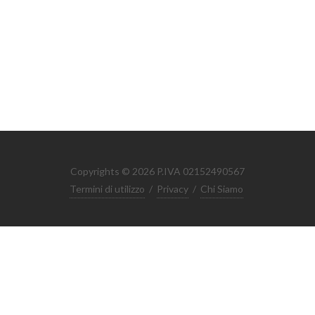
Copyrights © 2026 P.IVA 02152490567
Termini di utilizzo
/
Privacy
/
Chi Siamo