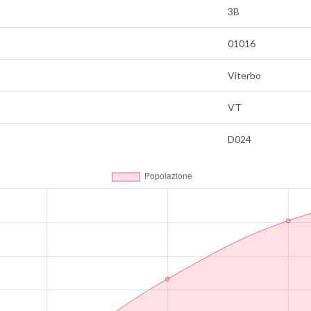
3B
01016
Viterbo
VT
D024