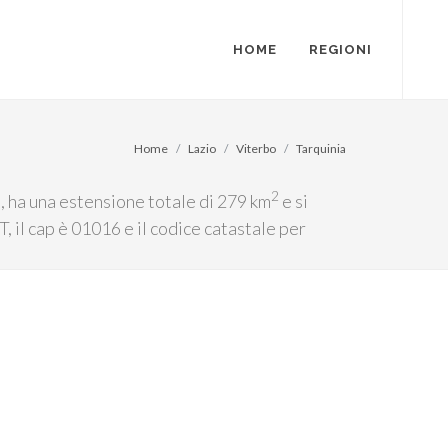
HOME
REGIONI
Home
Lazio
Viterbo
Tarquinia
2
a, ha una estensione totale di 279 km
e si
, il cap è 01016 e il codice catastale per