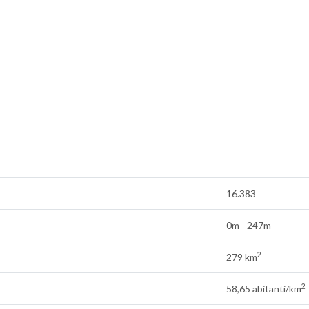
16.383
0m - 247m
2
279 km
2
58,65 abitanti/km