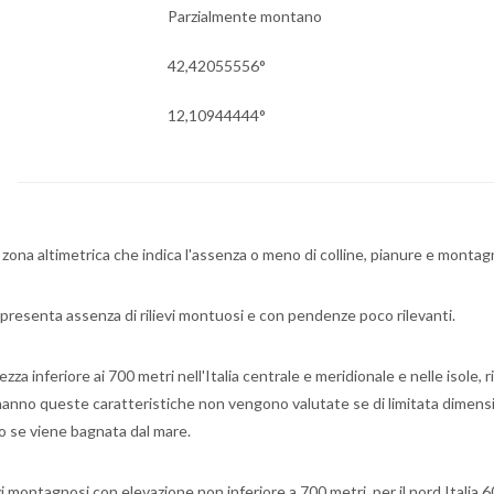
Parzialmente montano
42,42055556°
12,10944444°
o
a zona altimetrica che indica l'assenza o meno di colline, pianure e montag
 presenta assenza di rilievi montuosi e con pendenze poco rilevanti.
 inferiore ai 700 metri nell'Italia centrale e meridionale e nelle isole, ri
 hanno queste caratteristiche non vengono valutate se di limitata dimens
do se viene bagnata dal mare.
vi montagnosi con elevazione non inferiore a 700 metri, per il nord Italia 