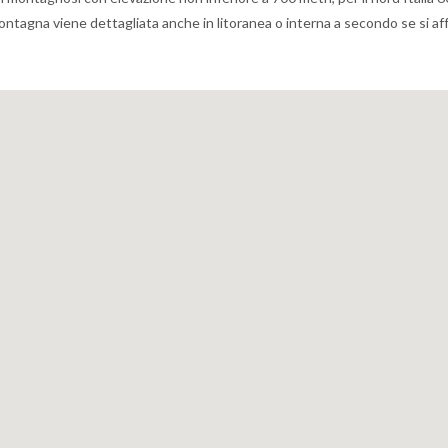
 montagna viene dettagliata anche in litoranea o interna a secondo se si af