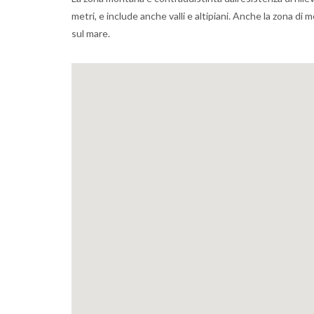
metri, e include anche valli e altipiani. Anche la zona di
sul mare.