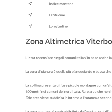
Indice montano
Latitudine
Longitudine
Zona Altimetrica Viterb
L'Istat recensisce singoli comuni italiani in base anche l
La zona di pianura è quella più pianeggiante e bassa che
La
collina
presenta diffuse piccole montagne con un'altezza
600 metri nei comuni del nord Italia. Rare aree che non
Tale area viene suddivisa in interna o litoranea a secon
La zona montana è contraddistinta dall'esistenza di rilie