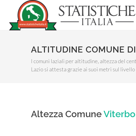
ALTITUDINE COMUNE DI
I comuni laziali per altitudine, altezza del c
Lazio si attesta grazie ai suoi metri sul livell
Altezza Comune
Viterbo