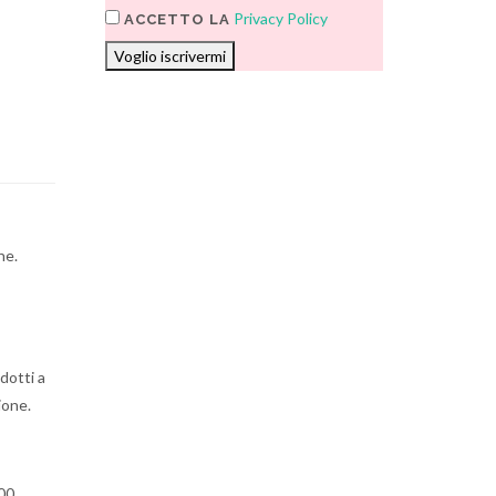
Privacy Policy
ACCETTO LA
Voglio iscrivermi
ne.
dotti a
ione.
600