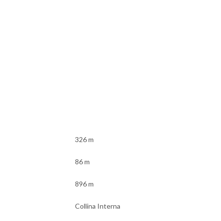
326 m
86 m
896 m
Collina Interna