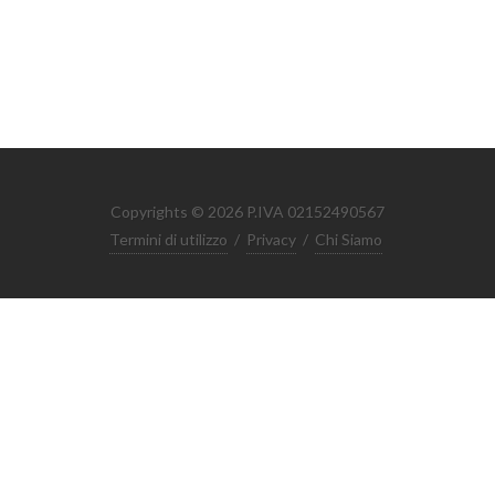
Copyrights © 2026 P.IVA 02152490567
Termini di utilizzo
/
Privacy
/
Chi Siamo