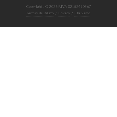
Copyrights © 2026 P.IVA 02152490567
Termini di utilizzo
/
Privacy
/
Chi Siamo