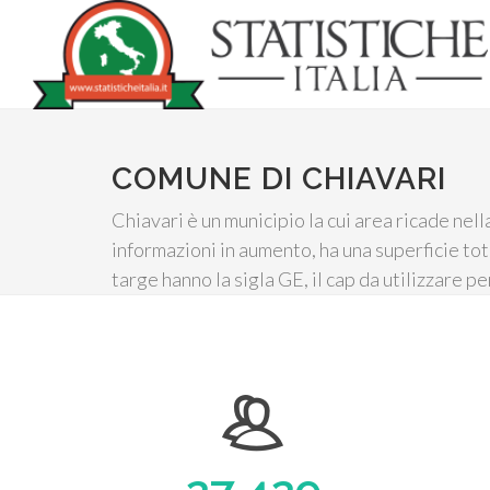
COMUNE DI CHIAVARI
Chiavari è un municipio la cui area ricade nel
informazioni in aumento, ha una superficie tot
targe hanno la sigla GE, il cap da utilizzare p