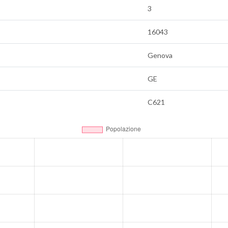
3
16043
Genova
GE
C621