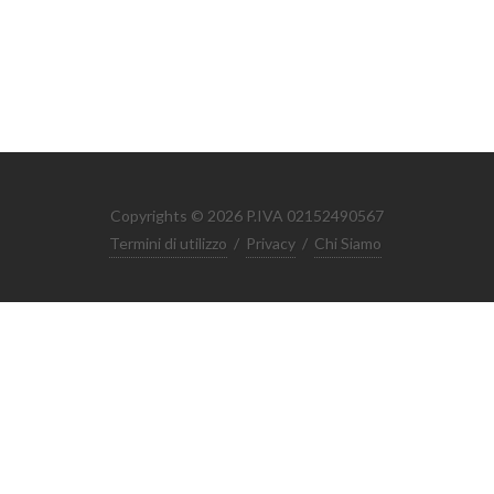
Copyrights © 2026 P.IVA 02152490567
Termini di utilizzo
/
Privacy
/
Chi Siamo