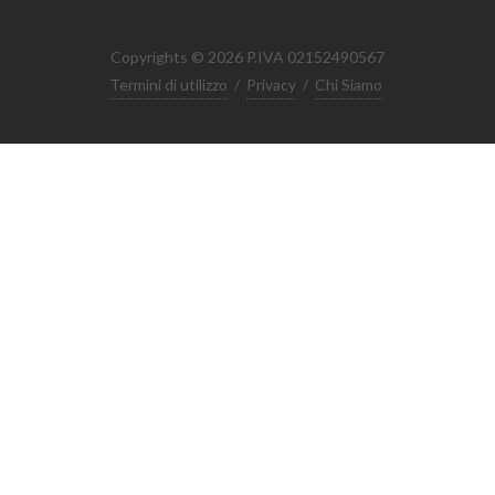
Copyrights © 2026 P.IVA 02152490567
Termini di utilizzo
/
Privacy
/
Chi Siamo