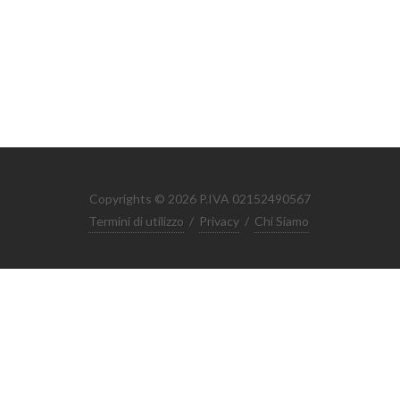
Copyrights © 2026 P.IVA 02152490567
Termini di utilizzo
/
Privacy
/
Chi Siamo